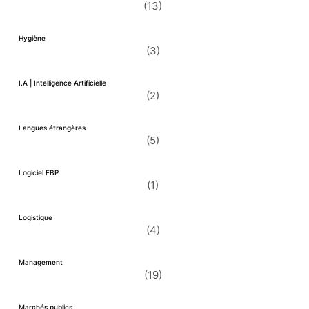
(13)
Hygiène
(3)
I.A | Intelligence Artificielle
(2)
Langues étrangères
(5)
Logiciel EBP
(1)
Logistique
(4)
Management
(19)
Marchés publics