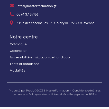
infos@masterformation.gf
0594 37 87 86
4 rue des coccinelles - ZI Colery III - 97300 Cayenne
Notre centre
Catalogue
Calendrier
Accessibilité en situation de handicap
Tarifs et conditions
Modalités
Propulsé par Probiz©2023 & MasterFormation –
Conditions générales
de ventes
–
Politiques de confidentialités
–
Engagements RSE –