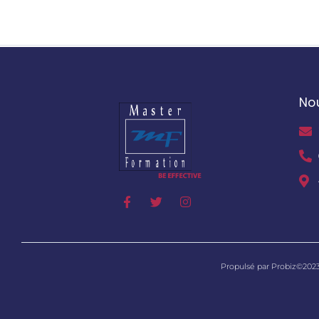
No
Propulsé par Probiz©202