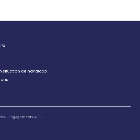
re
en situation de handicap
tions
tés
–
Engagements RSE –