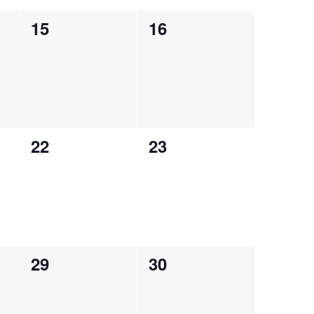
0
0
15
16
,
évènement,
évènement,
0
0
22
23
,
évènement,
évènement,
0
0
29
30
,
évènement,
évènement,