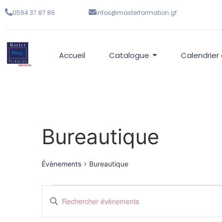
0594 37 87 86
infos@masterformation.gf
Accueil
Catalogue
Calendrier
Bureautique
Évènements
Bureautique
Recherche
Saisir
mot-
et
clé.
Rechercher