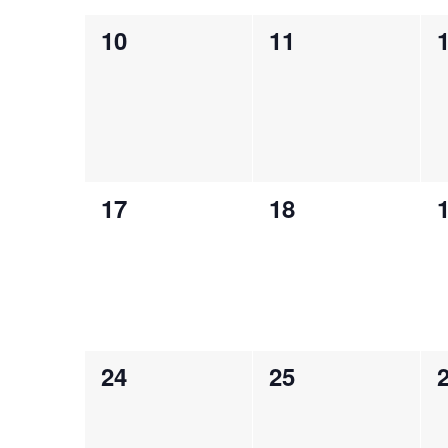
0
0
10
11
évènement,
évènement,
0
0
17
18
évènement,
évènement,
0
0
24
25
évènement,
évènement,