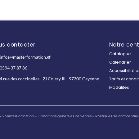
us contacter
Notre cent
Catalogue
infos@masterformation.gf
Calendrier
0594 37 87 86
Accessibilité 
4 rue des coccinelles - ZI Colery III - 97300 Cayenne
Tarifs et condi
Modalités
3 & MasterFormation –
Conditions générales de ventes
–
Politiques de confidentiali