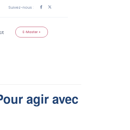
Suivez-nous :
ct
E-Master +
our agir avec