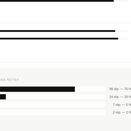
DES NOTES
99 rép. — 75 
24 rép. — 18 
7 rép. — 5 
2 rép. — 2 