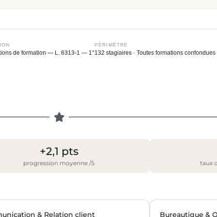
ION
PÉRIMÈTRE
ctions de formation — L. 6313-1 — 1°
132 stagiaires · Toutes formations confondues
+2,1 pts
progression moyenne /5
taux d
nication & Relation client
Bureautique & O