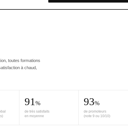
tion, toutes formations
tisfaction à chaud,
91
93
%
%
obal
de très satisfaits
de promoteurs
ts)
en moyenne
(note 9 ou 10/10)