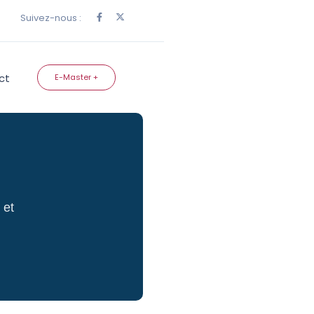
Suivez-nous :
ct
E-Master +
 et