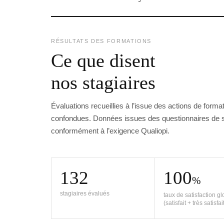
RÉSULTATS DES FORMATIONS
Ce que disent
nos stagiaires
Évaluations recueillies à l’issue des actions de forma
confondues. Données issues des questionnaires de sa
conformément à l’exigence Qualiopi.
132
100
%
stagiaires évalués
taux de satisfaction gl
(satisfait + très satisfai