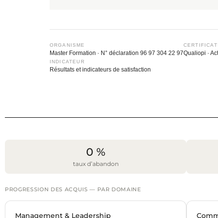
ORGANISME
CERTIFICAT
Master Formation · N° déclaration 96 97 304 22 97
Qualiopi · A
INDICATEUR
Résultats et indicateurs de satisfaction
0 %
taux d’abandon
PROGRESSION DES ACQUIS — PAR DOMAINE
Management & Leadership
Commu