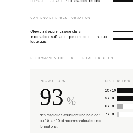
Formation bâtie autour de situations réelles
CONTENU ET APRÈS-FORMATION
Objectifs d’apprentissage clairs
Informations suffisantes pour mettre en pratique
les acquis
RECOMMANDATION — NET PROMOTER SCORE
PROMOTEURS
DISTRIBUTION 
93
10 / 10
%
9 / 10
8 / 10
7 / 10
des stagiaires attribuent une note de 9
ou 10 sur 10 et recommanderaient nos
formations.