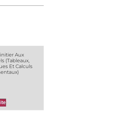
’initier Aux
ls (tableaux,
es Et Calculs
entaux)
ite